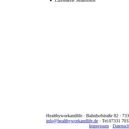
Lizensierte Stratofotos
Healthyworkandlife · Bahnhofstraße 82 · 73
info@healthyworkandlife.de
· Tel.07331 70
Impressum
·
Datensc