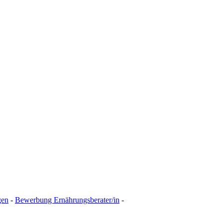
gen
-
Bewerbung Ernährungsberater/in
-