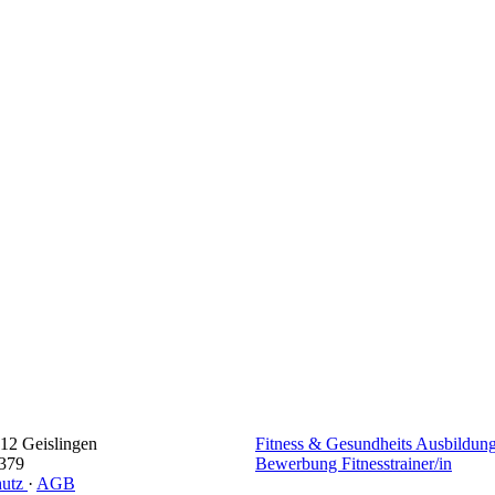
312 Geislingen
Fitness & Gesundheits Ausbildun
3379
Bewerbung Fitnesstrainer/in
hutz
·
AGB